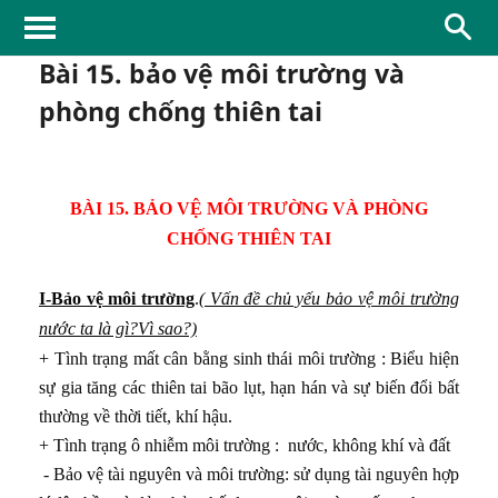
 và hội nhập
Bài 15. bảo vệ môi trường và
phòng chống thiên tai
triển lãnh thổ Việt Nam
BÀI 15. BẢO VỆ MÔI TRƯỜNG VÀ PHÒNG
âu sắc của biển
CHỐNG THIÊN TAI
gió mùa
I-Bảo vệ môi trường
.
( Vấn đề chủ yếu bảo vệ môi trường
 dạng
nước ta là gì?Vì sao?)
+ Tình trạng mất cân bằng sinh thái môi trường : Biểu hiện
n thiên nhiên
sự gia tăng các thiên tai bão lụt, hạn hán và sự biến đổi bất
chống thiên tai
thường về thời tiết, khí hậu.
+ Tình trạng ô nhiễm môi trường : nước, không khí và đất
 dân cư ở nước ta
- Bảo vệ tài nguyên và môi trường: sử dụng tài nguyên hợp