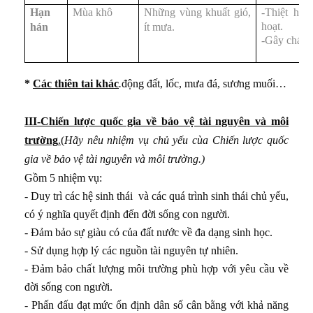
, du lịch
Hạn
Mùa khô
Những vùng khuất gió,
-Thiệt hại 
hoạt.
hán
ít mưa.
 Trung du và miền núi Bắc Bộ
-Gây cháy 
kinh tế theo ngành ở Đồng bằng sông Hồng
*
Các thiên tai khác
.
động đất, lốc, mưa đá, sương muối…
 hội ở Bắc Trung Bộ
ã hội ở Duyên hải Nam Trung Bộ
III-Chiến lược quốc gia về bảo vệ tài nguyên và môi
trường
.
(
Hãy nêu nhiệm vụ chủ yếu cùa Chiến lược quốc
ở Tây Nguyên
gia về bảo vệ tài nguyên và môi trường.)
theo chiều sâu ở Đông Nam Bộ
Gồm 5 nhiệm vụ:
- Duy trì các hệ sinh thái và các quá trình sinh thái chủ yếu,
i tạo tự nhiên ở Đồng bằng sông Cửu Long
có ý nghĩa quyết định đến đời sống con người.
n ninh quốc phòng ở Biển Đông và các đảo, quần đảo
- Đảm bảo sự giàu có của đất nước về đa dạng sinh học.
- Sử dụng hợp lý các nguồn tài nguyên tự nhiên.
- Đảm bảo chất lượng môi trường phù hợp với yêu cầu về
đời sống con người.
- Phấn đấu đạt mức ổn định dân số cân bằng với khả năng