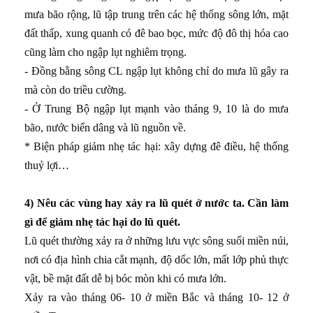
mưa bão rộng, lũ tập trung trên các hệ thống sông lớn, mặt
đất thấp, xung quanh có đê bao bọc, mức độ đô thị hóa cao
cũng làm cho ngập lụt nghiêm trọng.
- Đồng bằng sông CL ngập lụt không chỉ do mưa lũ gây ra
mà còn do triều cường.
- Ở Trung Bộ ngập lụt mạnh vào tháng 9, 10 là do mưa
bão, nước biển dâng và lũ nguồn về.
* Biện pháp giảm nhẹ tác hại: xây dựng đê điều, hệ thống
thuỷ lợi…
4) Nêu các vùng hay xảy ra lũ quét ở nước ta. Cần làm
gì để giảm nhẹ tác hại do lũ quét.
Lũ quét thường xảy ra ở những lưu vực sông suối miền núi,
nơi có địa hình chia cắt mạnh, độ dốc lớn, mất lớp phủ thực
vật, bề mặt đất dễ bị bóc mòn khi có mưa lớn.
Xảy ra vào tháng 06- 10 ở miền Bắc và tháng 10- 12 ở