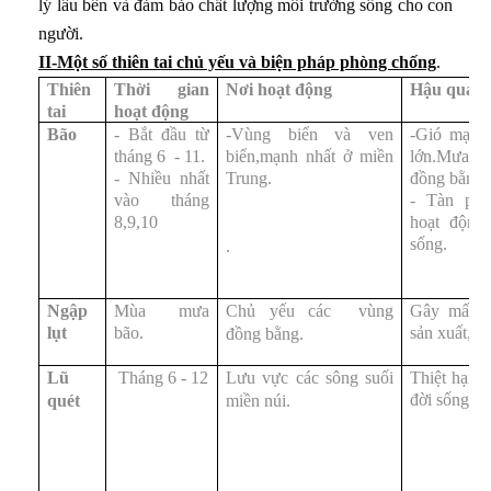
lý lâu bền và đảm bảo chất lượng môi trường sống cho con
người.
II-Một số thiên tai chủ yếu và biện pháp phòng chống
.
Thiên
Thời gian
Nơi hoạt động
Hậu quả
tai
hoạt động
ước ta
Bão
- Bắt đầu từ
-Vùng biển và ven
-Gió mạnh,
tháng 6 - 11.
biển,mạnh nhất ở miền
lớn.Mưa to
- Nhiều nhất
Trung.
đồng bằng,
ệp
vào tháng
- Tàn phá
8,9,10
hoạt động
y sản và lâm nghiệp
sống.
.
p
Ngập
Mùa mưa
Chủ yếu các vùng
Gây mất mù
lụt
bão.
sản xuất, đ
đồng bằng.
gành công nghiệp trọng điểm
Lũ
Tháng 6 - 12
Lưu vực các sông suối
Thiệt hại l
đời sống, m
quét
miền núi.
g nghiệp
thông vận tải và thông tin liên lạc