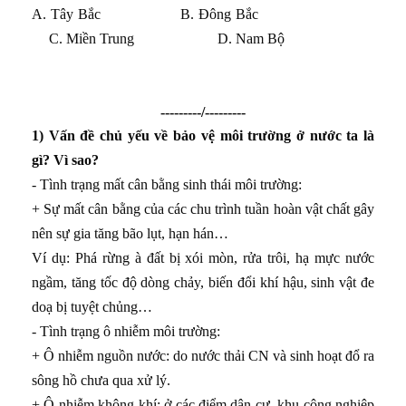
A.
Tây Bắc B. Đông Bắc
C.
Miền Trung D. Nam Bộ
---------/---------
1) Vấn đề chủ yếu về bảo vệ môi trường ở nước ta là
gì? Vì sao?
- Tình trạng mất cân bằng sinh thái môi trường:
+ Sự mất cân bằng của các chu trình tuần hoàn vật chất gây
nên sự gia tăng bão lụt, hạn hán…
Ví dụ: Phá rừng à đất bị xói mòn, rửa trôi, hạ mực nước
ngầm, tăng tốc độ dòng chảy, biến đổi khí hậu, sinh vật đe
doạ bị tuyệt chủng…
- Tình trạng ô nhiễm môi trường:
+ Ô nhiễm nguồn nước: do nước thải CN và sinh hoạt đổ ra
sông hồ chưa qua xử lý.
+ Ô nhiễm không khí: ở các điểm dân cư, khu công nghiệp