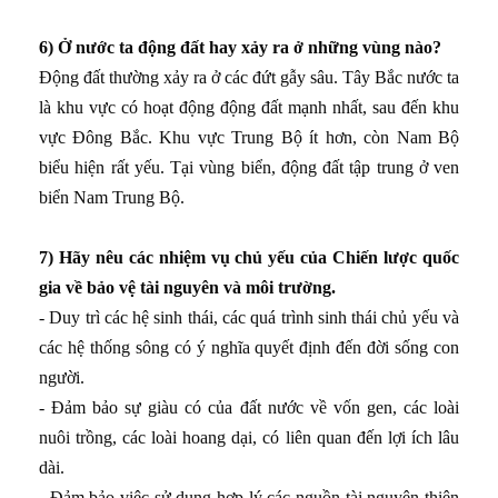
6) Ở nước ta động đất hay xảy ra ở những vùng nào?
Động đất thường xảy ra ở các đứt gẫy sâu. Tây Bắc nước ta
là khu vực có hoạt động động đất mạnh nhất, sau đến khu
vực Đông Bắc. Khu vực Trung Bộ ít hơn, còn Nam Bộ
biểu hiện rất yếu. Tại vùng biển, động đất tập trung ở ven
biển Nam Trung Bộ.
7) Hãy nêu các nhiệm vụ chủ yếu của Chiến lược quốc
gia về bảo vệ tài nguyên và môi trường.
- Duy trì các hệ sinh thái, các quá trình sinh thái chủ yếu và
các hệ thống sông có ý nghĩa quyết định đến đời sống con
người.
- Đảm bảo sự giàu có của đất nước về vốn gen, các loài
nuôi trồng, các loài hoang dại, có liên quan đến lợi ích lâu
dài.
- Đảm bảo việc sử dụng hợp lý các nguồn tài nguyên thiên