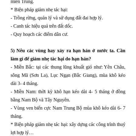
miền Trung.
* Biện pháp giảm nhẹ tác hại:
- Trồng rừng, quản lý và sử dụng đất đai hợp lý.
- Canh tác hiệu quả trên đất dốc.
- Quy hoạch các điểm dân cư.
5) Nêu các vùng hay xảy ra hạn hán ở nước ta. Cần
làm gì để giảm nhẹ tác hại do hạn hán?
- Miền Bắc: tại các thung lũng khuất gió như: Yên Châu,
sông Mã (Sơn La), Lục Ngạn (Bắc Giang), mùa khô kéo
dài 3- 4 tháng.
- Miền Nam: thời kỳ khô hạn kéo dài 4- 5 tháng ở đồng
bằng Nam Bộ và Tây Nguyên.
- Vùng ven biển cực Nam Trung Bộ mùa khô kéo dài 6- 7
tháng.
* Biện pháp giảm nhẹ tác hại: xây dựng các công trình thuỷ
lợi hợp lý…