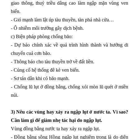
giao thông, thuỷ triều dâng cao làm ngập mặn vùng ven
biển.
- Gió mạnh làm lật úp tàu thuyền, tàn phá nhà cửa…
- Ô nhiễm môi trường gây dịch bệnh.
c) Biện pháp phòng chống bão:
- Dự báo chính xác về quá trình hình thành và hướng di
chuyển cuả cơn bão.
- Thông báo cho tàu thuyền trở về đất liền.
- Củng cố hệ thống đê kè ven biển.
- Sơ tán dân khi có bão mạnh.
- Chống lũ lụt ở đồng bằng, chống xói mòn lũ quét ở miền
núi.
3) Nêu các vùng hay xảy ra ngập lụt ở nước ta. Vì sao?
Cần làm gì để giảm nhẹ tác hại do ngập lụt.
Vùng đồng bằng nước ta hay xảy ra ngập lụt.
- Đồng bằng sông Hồng ngập lụt nghiêm trọng là do diện