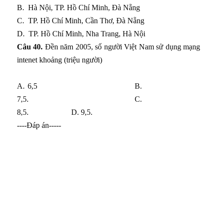
B.
Hà Nội, TP. Hồ Chí Minh, Đà Nẵng
C.
TP. Hồ Chí Minh, Cần Thơ, Đà Nẵng
D.
TP. Hồ Chí Minh, Nha Trang, Hà Nội
Câu 40.
Đền năm 2005, số người Việt Nam sử dụng mạng
intenet khoảng (triệu người)
A. 6,5 B.
7,5. C.
8,5. D. 9,5.
----Đáp án-----
1B 2D 3C 4B 5B 6B 7D 8C
9A 10C
11D 12D 13B 14B 15D 16C
17D 18C 19B 20D
21D 22C 23B 24D 25D 26D
27D 28C 29B 30C
31C 32B 33D 34C 35D 36A
37C 38D 39B 40B