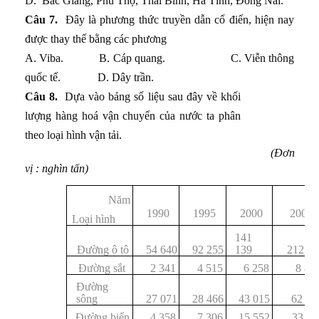
D.
Bắc Giang, Phú Thọ, Thái Bình, Hà Tĩnh, Đồng Nai.
Câu 7.
Đây là phương thức truyền dẫn cổ điển, hiện nay
được thay thế bằng các phương
A. Viba. B. Cáp quang. C. Viễn thông
quốc tế. D. Dây trần.
Câu 8.
Dựa vào bảng số liệu sau đây về khối
lượng hàng hoá vận chuyển của nước ta phân
theo loại hình vận tải.
(Đơn
vị : nghìn tấn)
Năm
1990
1995
2000
2005
Loại hình
141
Đường ô tô
54 640
92 255
139
212 26
Đường sắt
2 341
4 515
6 258
8 83
Đường
sông
27 071
28 466
43 015
62 98
Đường biển
4 358
7 306
15 552
33 11