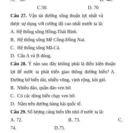
C.50. D. 70
Câu 27.
Vận tải đường sông thuận lợi nhất và
được sự dụng với cường độ cao nhất mước ta là:
A. Hệ thống sông Hồng-Thái Bình.
B.
Hệ thống sông Mê Công-Đồng Nai.
C.
Hệ thống sông Mã-Cả.
D.
Câu A và B đúng.
Câu 28.
Ý nào sau đây không phải là điều kiện thuận
lợi để nước ta phát triển giao thông đường biển? A.
Đường bờ biển dài, nhiều vũng, vịnh rộng, kín gió.
B.
Nhiều đảo, quần đảo ven bờ.
C.
Có các dòng biển chạy ven bờ.
D.
Nằm trên đường hàng hải quốc tế.
Câu 29.
Số lượng cảng biển lớn nhỏ ở nước ta là:
A. 72. B. 73. C.
74. D.75.