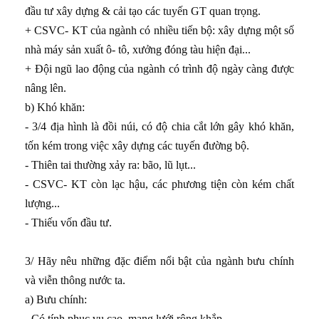
đầu tư xây dựng & cải tạo các tuyến GT quan trọng.
+ CSVC- KT của ngành có nhiều tiến bộ: xây dựng một số
nhà máy sản xuất ô- tô, xưởng đóng tàu hiện đại...
+ Đội ngũ lao động của ngành có trình độ ngày càng được
nâng lên.
b) Khó khăn:
- 3/4 địa hình là đồi núi, có độ chia cắt lớn gây khó khăn,
tốn kém trong việc xây dựng các tuyến đường bộ.
- Thiên tai thường xảy ra: bão, lũ lụt...
- CSVC- KT còn lạc hậu, các phương tiện còn kém chất
lượng...
- Thiếu vốn đầu tư.
3/ Hãy nêu những đặc điểm nổi bật của ngành bưu chính
và viễn thông nước ta.
a) Bưu chính:
- Có tính phục vụ cao, mạng lưới rộng khắp.