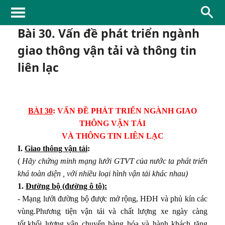
 và hội nhập
Bài 30. Vấn đề phát triển ngành
giao thông vận tải và thông tin
triển lãnh thổ Việt Nam
liên lạc
âu sắc của biển
BÀI 30
: VẤN ĐỀ PHÁT TRIỂN NGÀNH GIAO
gió mùa
THÔNG VẬN TẢI
VÀ THÔNG TIN LIÊN LẠC
 dạng
I.
Giao thông vận tải
:
(
Hãy chứng minh mạng lưới GTVT của nước ta phát triển
n thiên nhiên
khá toàn diện , với nhiều loại hình vận tải khác nhau)
chống thiên tai
1.
Đường bộ (đường ô tô):
- Mạng lưới đường bộ được mở rộng, HĐH và phủ kín các
 dân cư ở nước ta
vùng.Phương tiện vận tải và chất lượng xe ngày càng
tốt,khối lượng vận chuyển hàng hóa và hành khách tăng