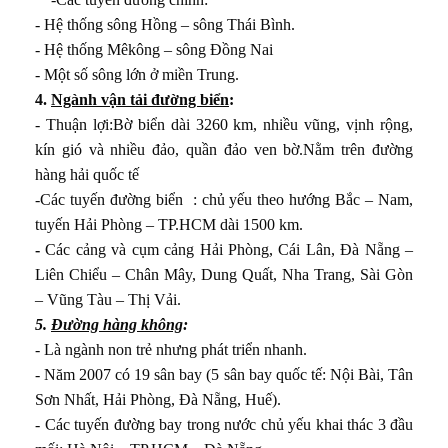
, du lịch
- Hệ thống sông Hồng – sông Thái Bình.
 Trung du và miền núi Bắc Bộ
- Hệ thống Mêkông – sông Đồng Nai
- Một số sông lớn ở miền Trung.
kinh tế theo ngành ở Đồng bằng sông Hồng
4.
Ngành vận tải đường biển
:
- Thuận lợi:Bờ biển dài 3260 km, nhiều vũng, vịnh rộng,
 hội ở Bắc Trung Bộ
kín gió và nhiều đảo, quần đảo ven bờ.Nằm trên đường
ã hội ở Duyên hải Nam Trung Bộ
hàng hải quốc tế
-Các tuyến đường biển : chủ yếu theo hướng Bắc –
Nam
,
ở Tây Nguyên
tuyến Hải Phòng – TP.HCM dài 1500 km.
theo chiều sâu ở Đông Nam Bộ
-
Các cảng và cụm cảng Hải Phòng, Cái Lân, Đà Nẵng –
Liên Chiểu – Chân Mây, Dung Quất, Nha Trang, Sài Gòn
i tạo tự nhiên ở Đồng bằng sông Cửu Long
– Vũng Tàu – Thị Vải.
5.
Đường hàng không
:
n ninh quốc phòng ở Biển Đông và các đảo, quần đảo
- Là ngành non trẻ nhưng phát triển nhanh.
- Năm 2007 có 19 sân bay (5 sân bay quốc tế: Nội Bài, Tân
Sơn Nhất, Hải Phòng, Đà Nẵng, Huế).
- Các tuyến đường bay trong nước chủ yếu khai thác 3 đầu