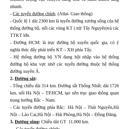
nhanh.
-
Các tuyến đường chính
. (Atlat- Giao thông)
- Quốc lộ 1 dài 2300 km là tuyến đường xương sống của hệ
thống đường bộ, nối các vùng KT ( trừ Tây Nguyên)và các
ước ta
TTKT lớn.
- Đường HCM: là trục đường bộ xuyên quốc gia, có ý
ệp
nghĩa thúc đẩy phát triển KT – XH phía Tây.
- Hệ thống đường bộ VN đang hội nhập vào hệ thống
y sản và lâm nghiệp
đường bộ khu vực nhờ các tuyến đường thuộc hệ thống
p
đường xuyên Á.
2.
Đường sắt
:
- Tổng chiều dài 314 km. Đường sắt Thống Nhất: dài 1726
km, nối Hà Nội – TP.HCM, tạo nên trục giao thông quan
gành công nghiệp trọng điểm
trọng hướng Bắc – Nam.
g nghiệp
- Các tuyến đường phía Bắc: Hà Nội – Thái Nguyên,Hà
Nội – Lào Cai,Hà Nội – Hải Phòng,Hà Nội – Đồng Đăng.
thông vận tải và thông tin liên lạc
3.
Đường sông
:
Chiều dài GT 11.000 km.
-Các tuyến đường chính: