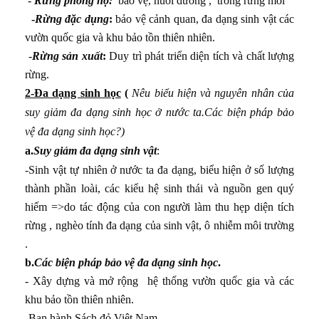
-
Rừng phòng hộ:
bảo vệ, nuôi dưỡng , trồng rừng mới
, du lịch
-
Rừng đặc dụng
:
bảo vệ cảnh quan, đa dạng sinh vật các
 Trung du và miền núi Bắc Bộ
vườn quốc gia và khu bảo tồn thiên nhiên.
-
Rừng sản xuất
:
Duy trì phát triển diện tích và chất lượng
kinh tế theo ngành ở Đồng bằng sông Hồng
rừng.
 hội ở Bắc Trung Bộ
2-Đa dạng sinh học
(
Nêu biểu hiện và nguyên nhân của
suy giảm đa dạng sinh học ở nước ta.Các biện pháp bảo
ã hội ở Duyên hải Nam Trung Bộ
vệ đa dạng sinh học?)
ở Tây Nguyên
a.
Suy giảm đa dạng sinh vật
:
-Sinh vật tự nhiên ở nước ta đa dạng, biểu hiện ở số lượng
theo chiều sâu ở Đông Nam Bộ
thành phần loài, các kiểu hệ sinh thái và nguồn gen quý
i tạo tự nhiên ở Đồng bằng sông Cửu Long
hiếm =>do tác động của con người làm thu hẹp diện tích
rừng , nghèo tính đa dạng của sinh vật, ô nhiễm môi trường
n ninh quốc phòng ở Biển Đông và các đảo, quần đảo
.
b.
Các biện pháp bảo vệ đa dạng sinh học
.
- Xây dựng và mở rộng hệ thống vườn quốc gia và các
khu bảo tồn thiên nhiên.
-Ban hành Sách đỏ Việt
Nam
.