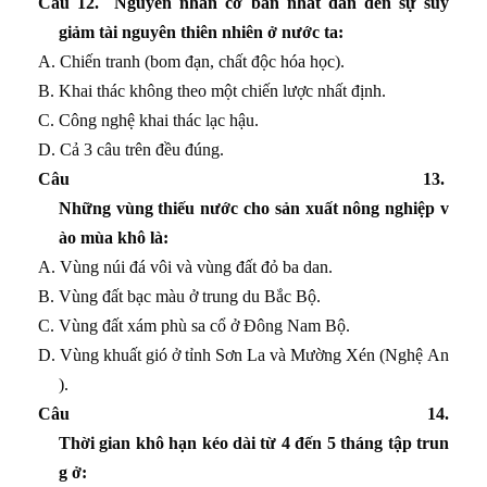
Câu 12. Nguyên nhân cơ bản nhất dẫn đến sự suy
giảm tài nguyên thiên nhiên ở nước ta:
A. Chiến tranh (bom đạn, chất độc hóa học).
B. Khai thác không theo một chiến lược nhất định.
C. Công nghệ khai thác lạc hậu.
D. Cả 3 câu trên đều đúng.
Câu 13.
Những vùng thiếu nước cho sản xuất nông nghiệp v
ào mùa khô là:
A. Vùng núi đá vôi và vùng đất đỏ ba dan.
B. Vùng đất bạc màu ở trung du Bắc Bộ.
C. Vùng đất xám phù sa cổ ở Đông Nam Bộ.
D. Vùng khuất gió ở tỉnh Sơn La và Mường Xén (Nghệ An
).
Câu 14.
Thời gian khô hạn kéo dài từ 4 đến 5 tháng tập trun
g ở: