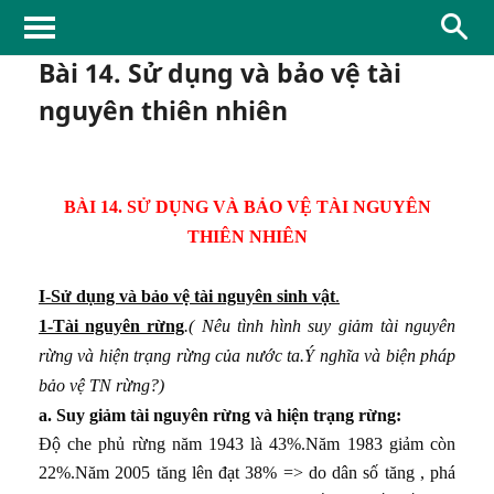
 và hội nhập
Bài 14. Sử dụng và bảo vệ tài
nguyên thiên nhiên
triển lãnh thổ Việt Nam
BÀI 14. SỬ DỤNG VÀ BẢO VỆ TÀI NGUYÊN
âu sắc của biển
THIÊN NHIÊN
gió mùa
I
-
Sử dụng và bảo vệ tài nguyên sinh vật
.
 dạng
1-Tài nguyên rừng
.( Nêu tình hình suy giảm tài nguyên
rừng và hiện trạng rừng của nước ta.Ý nghĩa và biện pháp
n thiên nhiên
bảo vệ TN rừng?)
chống thiên tai
a. Suy giảm tài nguyên rừng và hiện trạng rừng:
Độ che phủ rừng năm 1943 là 43%.Năm 1983 giảm còn
 dân cư ở nước ta
22%.Năm 2005 tăng lên đạt 38% => do dân số tăng , phá