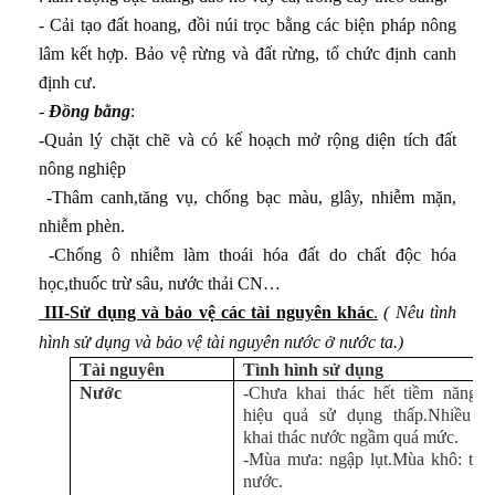
- Cải tạo đất hoang, đồi núi trọc bằng các biện pháp nông
lâm kết hợp. Bảo vệ rừng và đất rừng, tổ chức định canh
định cư.
-
Đồng bằng
:
-Quản lý chặt chẽ và có kế hoạch mở rộng diện tích đất
nông nghiệp
-Thâm canh,tăng vụ, chống bạc màu, glây, nhiễm mặn,
nhiễm phèn.
-Chống ô nhiễm làm thoái hóa đất do chất độc hóa
học,thuốc trừ sâu, nước thải CN…
III-Sử dụng và bảo vệ các tài nguyên khác
.
( Nêu tình
hình sử dụng và bảo vệ tài nguyên nước ở nước ta.)
Tài nguyên
Tình hình sử dụng
Nước
-Chưa khai thác hết tiềm năng v
hiệu quả sử dụng thấp.Nhiều nơ
khai thác nước ngầm quá mức.
-Mùa mưa: ngập lụt.Mùa khô: thi
nước.