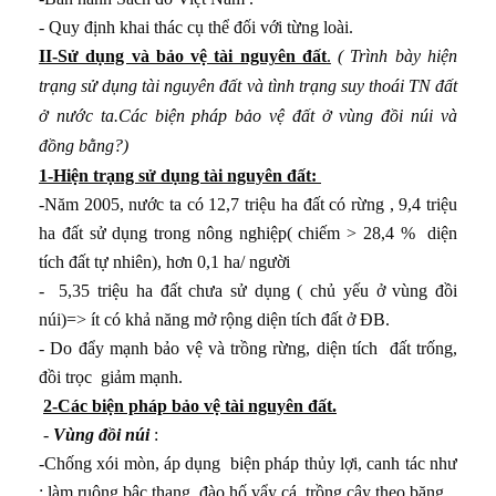
- Quy định khai thác cụ thể đối với từng loài.
II-Sử dụng và bảo vệ tài nguyên đất
.
( Trình bày hiện
trạng sử dụng tài nguyên đất và tình trạng suy thoái TN đất
ở nước ta.Các biện pháp bảo vệ đất ở vùng đồi núi và
đồng bằng?)
1-Hiện trạng sử dụng tài nguyên đất:
-Năm 2005, nước ta có 12,7 triệu ha đất có rừng , 9,4 triệu
ha đất sử dụng trong nông nghiệp( chiếm > 28,4 % diện
tích đất tự nhiên), hơn 0,1 ha/ người
- 5,35 triệu ha đất chưa sử dụng ( chủ yếu ở vùng đồi
núi)=> ít có khả năng mở rộng diện tích đất ở ĐB.
- Do đẩy mạnh bảo vệ và trồng rừng, diện tích đất trống,
đồi trọc giảm mạnh.
2-Các biện pháp bảo vệ tài nguyên đất.
-
Vùng đồi núi
:
-Chống xói mòn, áp dụng biện pháp thủy lợi, canh tác như
: làm ruộng bậc thang, đào hố vẩy cá, trồng cây theo băng.