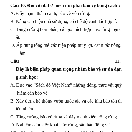
Câu 10. Đối với đất ở miền núi phải bảo vệ bằng cách :
A. Đẩy mạnh thâm canh, bảo vệ vốn rừng.
B. Nâng cao hiệu quả sử dụng, có chế độ canh tác hợp lí.
C. Tăng cường bón phân, cải tạo thích hợp theo từng loại đ
ất.
D. Áp dụng tổng thể các biện pháp thuỷ lợi, canh tác nông
- lâm.
Câu 11.
Đây là biện pháp quan trọng nhằm bảo vệ sự đa dạn
g sinh học :
A. Đưa vào “Sách đỏ Việt Nam” những động, thực vật quý
hiếm cần bảo vệ.
B. Xây dựng hệ thống vườn quốc gia và các khu bảo tồn th
iên nhiên.
C. Tăng cường bảo vệ rừng và đẩy mạnh việc trồng rừng.
D. Nghiêm cấm việc khai thác rừng, săn bắn động vật.