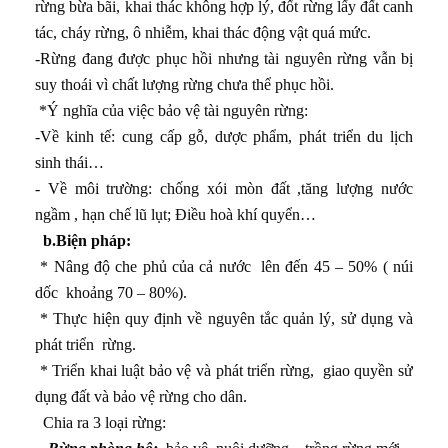
rừng bừa bãi, khai thác không hợp lý, đốt rừng lấy đất canh
tác, cháy rừng, ô nhiễm, khai thác động vật quá mức.
-Rừng đang được phục hồi nhưng tài nguyên rừng vẫn bị
suy thoái vì chất lượng rừng chưa thể phục hồi.
*Ý nghĩa của việc bảo vệ tài nguyên rừng:
ước ta
-Về kinh tế: cung cấp gỗ, dược phẩm, phát triển du lịch
sinh thái…
ệp
- Về môi trường: chống xói mòn đất ,tăng lượng nước
y sản và lâm nghiệp
ngầm , hạn chế lũ lụt; Điều hoà khí quyển…
b.Biện pháp:
p
* Nâng độ che phủ của cả nước lên đến 45 – 50% ( núi
dốc khoảng 70 – 80%).
* Thực hiện quy định về nguyên tắc quản lý, sử dụng và
gành công nghiệp trọng điểm
phát triển rừng.
g nghiệp
* Triển khai luật bảo vệ và phát triển rừng, giao quyền sử
dụng đất và bảo vệ rừng cho dân.
thông vận tải và thông tin liên lạc
Chia ra 3 loại rừng: