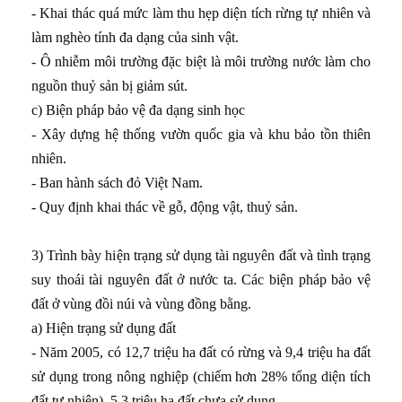
- Khai thác quá mức làm thu hẹp diện tích rừng tự nhiên và
làm nghèo tính đa dạng của sinh vật.
- Ô nhiễm môi trường đặc biệt là môi trường nước làm cho
nguồn thuỷ sản bị giảm sút.
c) Biện pháp bảo vệ đa dạng sinh học
- Xây dựng hệ thống vườn quốc gia và khu bảo tồn thiên
nhiên.
- Ban hành sách đỏ Việt Nam.
- Quy định khai thác về gỗ, động vật, thuỷ sản.
3) Trình bày hiện trạng sử dụng tài nguyên đất và tình trạng
suy thoái tài nguyên đất ở nước ta. Các biện pháp bảo vệ
đất ở vùng đồi núi và vùng đồng bằng.
a) Hiện trạng sử dụng đất
- Năm 2005, có 12,7 triệu ha đất có rừng và 9,4 triệu ha đất
sử dụng trong nông nghiệp (chiếm hơn 28% tổng diện tích
đất tự nhiên), 5,3 triệu ha đất chưa sử dụng.